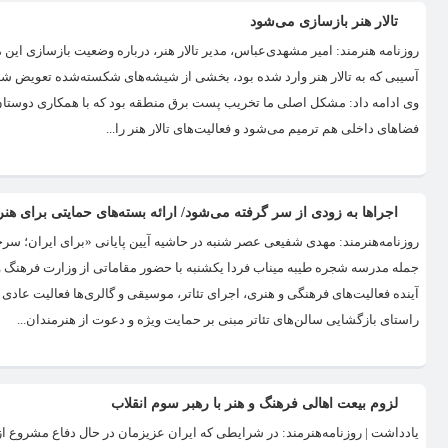
تالار هنر بازسازی می‌شود
روزنامه هنرمند: امیر مشهدی‌عباس، مدیر تالار هنر، درباره وضعیت بازسازی این 
آسیبی که به تالار هنر وارد شده بود، بخشی از شیشه‌های شکسته‌شده تعویض شد
وی ادامه داد: مشکل اصلی ما تخریب پست برق منطقه بود که با همکاری دوستان
فضاهای داخلی هم ترمیم می‌شود و فعالیت‌های تالار هنر را...
اجراها به زودی از سر گرفته می‌شود/ ارائه بسته‌های حمایتی برای هنر
روزنامه‌هنرمند: مهدی شفیعی عصر شنبه در حاشیه آیین پایانی «برای ایران؛ سرچ
جمله مدرسه شجره طیبه میناب فردا یکشنبه با حضور مقاماتی از وزارت فرهنگ و ار
آینده فعالیت‌های فرهنگی و هنری، اجرای تئاتر، موسیقی و گالری‌ها فعالیت عاد
راستای بازگشایی سالن‌های تئاتر مبنی بر حمایت ویژه و دعوت از هنرمندان...
لزوم بیعت اهالی فرهنگ و هنر با رهبر سوم انقلاب
یادداشت | روزنامه‌هنرمند: در شرایطی که ایران عزیزمان در حال دفاع مشروع از