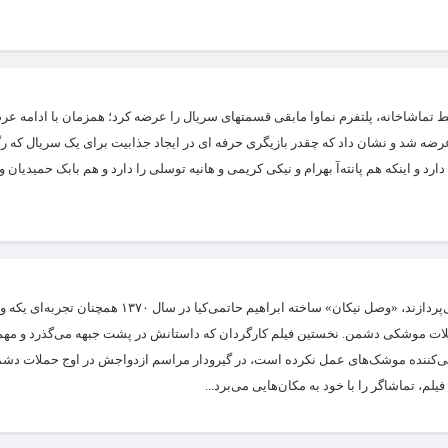
سط تماشاخانه، پلتفرم نماوا مابقی قسمتهای سریال را عرضه کرد؛ همزمان با ادامه عر
ه شد و نشان داد که چقدر بازیگری حرفه ای در ایجاد جذابیت برای یک سریال که رگ
د و اینکه هم پانته‌آ بهرام و نیکی کریمی و هانیه توسلی را دارد و هم بابک حمیدیان 
روزنامه هنرمند: در میان همه فیلم‌های ایرانی که به ابعاد گوناگون دفاع‌مقدس می‌پردازند، «وصل نیکان» ساخته اب
حملات موشکی دشمن. نخستین فیلم کارگردان که داستانش در پشت جبهه می‌گذرد و مهم
نثی‌کننده موشک‌های عمل نکرده است، در گیرودار مراسم ازدواجش در اوج حملات دش
، تماشاگر را با خود به مکان‌هایی می‌برد...