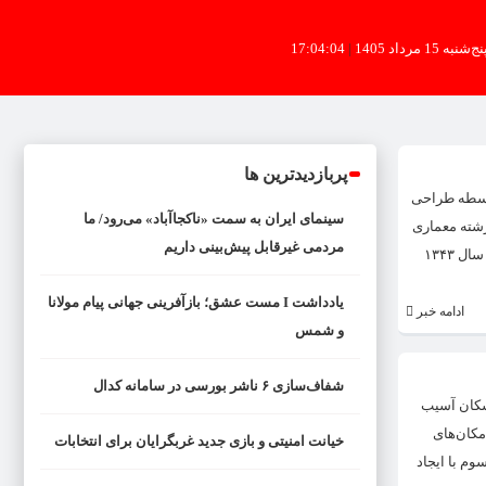
ج‌شنبه 15 مرداد 1405
|
17:04:05
پربازدیدترین ها
واسطه طراحی
سینمای ایران به سمت «ناکجاآباد» می‌رود/ ما
تهران در رشته معماری
مردمی غیرقابل پیش‌بینی داریم
بود که در زمان طراحی سردر دانشگاه، دانشجوی دانشکده هنرهای زیبا بود. درحقیقت ماجرای طراحی سردر اصلی دانشگاه تهران توسط او بدین شرح بوده است؛ در سال ۱۳۴۳
یادداشت I مست عشق؛ بازآفرینی جهانی پیام مولانا
ادامه خبر
و شمس
شفاف‌سازی ۶ ناشر بورسی در سامانه کدال
اسکان آسیب
مکان‌های
خیانت امنیتی و بازی جدید غربگرایان برای انتخابات
م با ایجاد