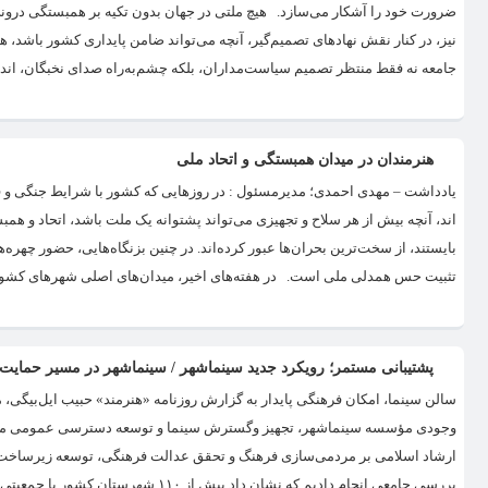
ضرورت خود را آشکار می‌سازد. هیچ ملتی در جهان بدون تکیه بر همبستگی درونی 
نیز، در کنار نقش نهادهای تصمیم‌گیر، آنچه می‌تواند ضامن پایداری کشور باشد، 
جامعه نه فقط منتظر تصمیم سیاست‌مداران، بلکه چشم‌به‌راه صدای نخبگان، اندی
هنرمندان در میدان همبستگی و اتحاد ملی
یادداشت – مهدی احمدی؛ مدیرمسئول : در روزهایی که کشور با شرایط جنگی و 
اند، آنچه بیش از هر سلاح و تجهیزی می‌تواند پشتوانه یک ملت باشد، اتحاد و ه
بایستند، از سخت‌ترین بحران‌ها عبور کرده‌اند. در چنین بزنگاه‌هایی، حضور چه
تثبیت حس همدلی ملی است. در هفته‌های اخیر، میدان‌های اصلی شهرهای کشور 
پشتیبانی مستمر؛ رویکرد جدید سینماشهر / سینماشهر در مسیر حمایت
سالن سینما، امکان فرهنگی پایدار به گزارش روزنامه «هنرمند» حبیب ایل‌بیگی
وجودی مؤسسه سینماشهر، تجهیز وگسترش سینما و توسعه دسترسی عمومی مردم ب
ارشاد اسلامی بر مردمی‌سازی فرهنگ و تحقق عدالت فرهنگی، توسعه زیرساخت‌ها
بررسی جامعی انجام دادیم که نشان داد بیش از ۱۱۰ شهرستان کشور با جمعیتی بالای ۱۰۰ هزار نفر فاقد سینما هستند که به...