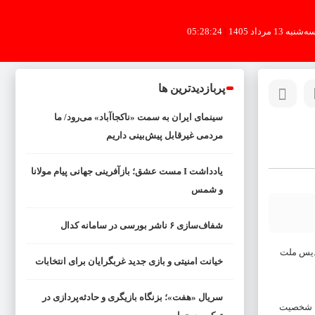
ه‌شنبه 13 مرداد 1405
|
05:28:25
پربازدیدترین ها
سینمای ایران به سمت «ناکجاآباد» می‌رود/ ما
مردمی غیرقابل پیش‌بینی داریم
یادداشت I مست عشق؛ بازآفرینی جهانی پیام مولانا
و شمس
شفاف‌سازی ۶ ناشر بورسی در سامانه کدال
شنواره فیلم فجر با اجرای سونیا پوریامین ۱۱ بهمن در پردیس ملت
خیانت امنیتی و بازی جدید غربگرایان برای انتخابات
سریال «هفت»؛ بزنگاه بازیگری و حادثه‌پردازی در
که شخصیت