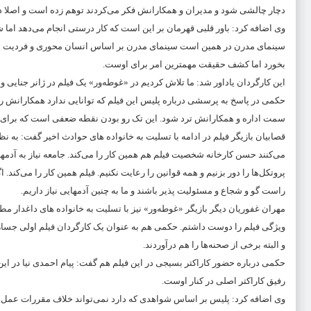
دچار چالشی شود و مدیران و همکارانش فکر می‌کردند توهم زده است و اصلا 
وی اضافه کرد: باور قلبی قهرمان بر این است که کار درستی انجام می‌دهد اما 
سینمای مدرن در همین است سینمای مدرن بر اساس انسان محوری و فردیت شکل
بخورد اما کشف حقیقت مهمترین امر برای اوست.
این کارگردان یاداور شد: ما تلاش کردیم در «غوطه‌ور» یک فیلم در ژانر جنایی و
حکمی در پاسخ به پرسشی درباره پلیس این فیلم که توانایی ندارد همکارانش را
سمت اداره و همکارانش ترد شود. این تک رو بودن نقطه ضعفی است که برای او ط
قصابیان بازیگر فیلم در ادامه با تسلیت به خانواده های حوادث اخیر گفت: به 
می‌کنند حسن کارخانه شخصیت فیلم هم همین کار را می‌کند. جامعه نیاز به آدمه
پروتکل‌ها را دور بزنیم و همه قوانین را رعایت نکنیم. فیلم همین کار را می‌کند. 
راست گو و شجاع و مسئولیت پذیر باشند و ما به چنین آدمهایی نیاز داریم.
مهران غفوریان دیگر بازیگر «غوطه‌ور» نیز با تسلیت به خانواده های داغدار م
ویژگی فیلم را دوست داشتم. حکمی هم به عنوان یک کارگردان فیلم اولی جسارت 
و البته برخی از صحنه‌ها را هم درآوردند.
حکمی درباره حضور کاراکتر بسیجی در این فیلم هم گفت: پیام احمدی نیا در ا
رفیق کاراکتر اصلی در کنار اوست.‌
وی اضافه کرد: پلیس بر اساس شواهدی که دارد نمی‌تواند خلاف مقررات عمل کن