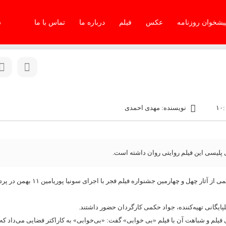
یشخوان روزنامه
عکس
فیلم
درباره ما
تماس با ما
س
نویسنده: مهدی احمدی
ی پلیسی این فیلم روایتی روان داشته است.
نشست خبری فیلم سینمایی «غوطه‌ور» به کارگردانی جواد حکمی از آثار چهل و چهارمین ج
گانی تهیه‌کننده، جواد حکمی کارگردان حضور داشتند.
یلم و شباهت آن با فیلم «بی خوابی» گفت: «بی‌خوابی» به کاراکتر فضایی می‌داد 