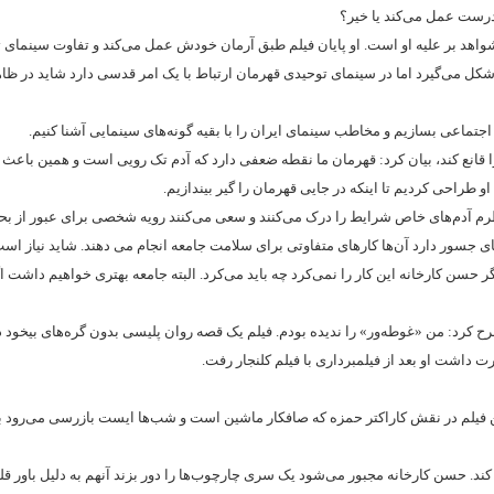
درست عمل می‌کند یا خیر؟
شواهد بر علیه‌ او است. او پایان فیلم طبق آرمان خودش عمل می‌کند و تفاوت سینمای 
 می‌گیرد اما در سینمای توحیدی قهرمان ارتباط با یک امر قدسی دارد شاید در 
 اجتماعی بسازیم و مخاطب سینمای ایران را با بقیه گونه‌های سینمایی آشنا کنیم.
 قانع کند، بیان کرد: قهرمان ما نقطه ضعفی دارد که آدم تک رویی است و همین باعث 
راحی کردیم تا اینکه در جایی قهرمان را گیر بیندازیم.
نظرم آدم‌های خاص شرایط را درک می‌کنند و سعی می‌کنند رویه شخصی برای عبور از بح
ای جسور دارد آن‌ها کارهای متفاوتی برای سلامت جامعه انجام می دهند. شاید نیاز اس
اگر حسن کارخانه این کار را نمی‌کرد چه باید می‌کرد. البته جامعه بهتری خواهیم داشت اگ
طرح کرد: من «غوطه‌ور» را ندیده بودم. فیلم یک قصه روان پلیسی بدون گره‌های بیخود 
داشت او بعد از فیلمبرداری با فیلم کلنجار رفت.
ین فیلم در نقش کاراکتر حمزه که صافکار ماشین است و شب‌ها ایست بازرسی می‌رود ب
د. حسن کارخانه مجبور می‌شود یک سری چارچوب‌ها را دور بزند آنهم به دلیل باور قل