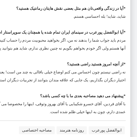
*آیا در زندگی واقعی‌تان هم مثل بعضی نقش‌ هایتان رمانتیک هستید؟
شاید، شاید! بله احساسی هستم.
*آیا ابوالفضل پورعرب در سینمای ایران تمام شده یا همچنان یک سوپراستار 
مردم باید جواب شما را بدهند نه من، اگر بخواهید محبوبیت مردم را حساب کن
آنها هستم ولی اگر خودم بخواهم بگویم نه چنین نظری ندارم، شاید هم بتوانید پای
*از آنچه امروز هستید راضی هستید؟
نه راضی نیستم چون احساس می کنم اوضاع خیلی باقالی به چند من است! یعنی ما 
اختیار دیگران بگذاریم، یک جایی که علاقه مندان بتوانند از تجربیات دیگران استفا
*پیشنهاد می دهید مصاحبه بعدی ما با چه کسی باشد؟
با آقای فردین، آقای خسرو شکیبایی یا آقای بهروز وثوقی، اینها را مخصوصا می گ
عمدی دارم، چون به اینها خیلی ظلم شده است.
ابوالفضل پورعرب
روزنامه هنرمند
مصاحبه اختصاصی