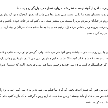
می رسد الان اینگونه نیست، نظر شما درباره نسل جدید بازیگران چیست؟
نداریم و سینمای همه ما یکی است، مثل نقش ها می ماند که نقش کوچک و بزرگ نداریم و
 در خیابان و مردم من را ببینند، من بیشتر سعی می کنم که در خانه خودم باشم و در
ت برویم و در چشم مردم زل بزنیم که بیایند به ما سلام کنند، سرتان را بیندازید پایی
 در زندگی هستم.
ن با این روحیات خراب باشند پس آنها هم می مانند ولی اگر مردم دوباره به کتاب و قلم
ت نیست که شما فکر کنید حالا نشسته ایم و داریم بازی می کنیم، بازیگری زمان دارد و
 اگر خواستگاری کنید مردم می خندند و فیلم شما هم نمی فروشد، البته که سینما اصول
دم نه، من هنوز که هنوز است وقتی کارگردانها فیلم می سازند و بازی می کنم، نمی روم پا
شخیص می دهد، او باید بپسندد و من صلاحیت ندارم‌ و پول گرفته ام که بازی کنم، حتی 
اده نکرده باشند.