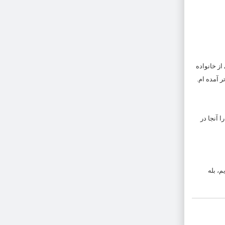
ز خانواده
ر آمده ام.
 آنجا در
م، بله