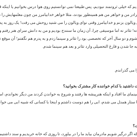
م که خیلی ثروتمند نبودیم، پس طبیعتا نمی توانستیم روی هوا درس بخوانیم یا اینکه 
رادر من و خواهر من هم همینطور بودند، مثلا خواهر خدابیامرز من چون معلمهایش را
ن بزنم و خدابیامرز وقتی نوای ویالون را می شنید روحش می رفت! یک روز به پدرم
ه! تئاتر نه اما موسیقی چرا، آن زمان ما سنندج بودیم‌ و من به دانش سرای هنر رفتم 
 شوم و دو سال آخر که تخصصی بود را تئاتر و سینما زدم و به پدرم هم نگفتم! آن موقع تئ
 جا شدن و فارغ التحصیلی وارد تئاتر و بعد هم سینما شدم.
 می گذراندم.
داشتید با کدام خواننده کار مشترک بخوانید؟
مای ما افتاد و اینکه هنرپیشه ها رفتند و شروع به خواندن کردند من دیگر نخواندم، ام
ستار همدل می شدم، ابی را هم دوست داشتم‌ و اینجا با کسانی که شبیه ابی می خوا
ت؟
گر درگیر شویم مادرمان بیاید ما را در بیاورد، تا روزی که خانه خریدیم و سند داشتیم