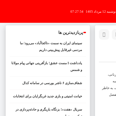
شنبه 12 مرداد 1405
|
07:27:55
پربازدیدترین ها
سینمای ایران به سمت «ناکجاآباد» می‌رود/ ما
مردمی غیرقابل پیش‌بینی داریم
یادداشت I مست عشق؛ بازآفرینی جهانی پیام مولانا
و شمس
بانی،
سه
شفاف‌سازی ۶ ناشر بورسی در سامانه کدال
 همسر دلخواه من، تیک، به خاطر
لفضل
خیانت امنیتی و بازی جدید غربگرایان برای انتخابات
سریال «هفت»؛ بزنگاه بازیگری و حادثه‌پردازی در