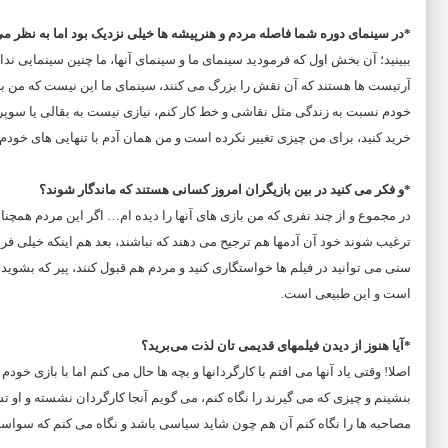
*در سینمای دوره شما فاصله مردم و هنرپیشه ها خیلی نزدیک بود اما به نظر 
ببینید؛ آن بخش اول که فرمودید سینمای ما و سینمای آنها، ما چنین سینمایی 
آرتیست ها هستند که آن نقش را بزرگ می کنند، سینمای ما این نیست که من بروم
خودم نسبت به زندگی مثل نقاشی و خط کار کنم، نیازی نیست به بقالی یا سوپرمارک
خرید کنید، برای من چیزی تغییر نکرده است و من همان آدم با تنهایی های خودم
*و فکر می کنید در بین بازیگران امروز کسانی هستند که ماندگار شوند؟
در مجموع و از چند نفری که من بازی های آنها را دیده ام… اگر این مردم همچنا
ترغیب شوند خود آن آدمها هم ترجیح می دهند که نباشند، بعد هم اینکه خیلی فرص
سنی می توانید در فیلم ها خواستگاری کنید و مردم هم قبول کنند، پیر که بشوید
است و این طبیعی است.
*آیا هنوز از دیدن فیلمهای قدیمی‌ تان لذت می‌برید؟
اصلا! وقتی یاد آنها می افتم با کارگردانها و بچه ها حال می کنم اما با بازی خو
بنشینم و چیزی که می گیرند را نگاه کنم، می گویم آنجا کارگردان نشسته و او ت
مصاحبه ها را نگاه کنم آن هم چون شاید سیاسی باشد و نگاه می کنم که سواستف