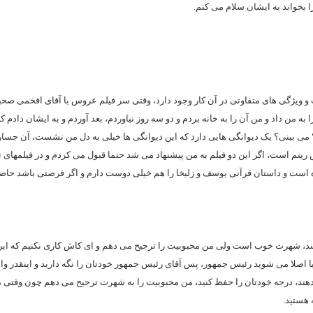
 بخواند به ایشان سلام می کنم.
 و ویژگی های متفاوتی در آن کار وجود دارد، وقتی سر فیلم عروس با آقای افخمی ص
ا به من داد و من آن را به خانه بردم و دو سه روز نیاوردم، بعد آوردم و به ایشان دادم که
؟ می بینی؟ یک دیوانگی هایی دارد که این دیوانگی ها خیلی به دل من نشست، آن جسار
تم است، اگر این دو فیلم به من پیشنهاد می شد حتما قبول می‌ کردم و در فیلمهای 
ه است و داستان قرآنی یوسف و زلیخا را هم خیلی دوست دارم و اگر فرصتی باشد حا
د، شهرت خوب است ولی من محبوبیت را ترجیح می دهم و ای کاش کاری نکنیم که ای
ا اصلا می شوید رئیس جمهور، پس آقای رئیس جمهور خودتان را نگه دارید و اینقدر وا ن
دهند، درجه خودتان را حفظ کنید، من محبوبیت را به شهرت ترجیح می دهم چون وقتی 
 هستید.