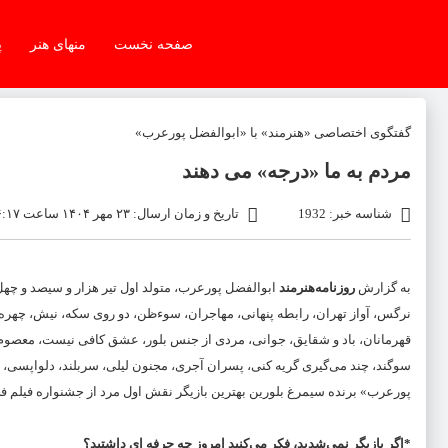
صفحه نخست
منهای هنر
پ
گفتگوی اختصاصی «هنرمند» با «ابوالفضل پورعرب»
مردم به ما «درجه» می دهند
شناسه خبر: 1932
تاریخ و زمان ارسال: ۲۳ مهر ۱۴۰۴ ساعت ۱۶:۱۷
به گزارش
روزنامه‌هنرمند
ابوالفضل پورعرب، متولد اول تیر هزار و سیصد و چهل،
نرگس، آواز تهران، رابطه پنهانی، مهاجران، سوءظن، دو روی سکه، نیش، چهره
سوگند، چند می‌گیری گریه کنی، پسران آجری، مجنون لیلی، سربلند، دلواپسی، ز
پورعرب» برنده سیمرغ بلورین بهترین بازیگر نقش اول مرد از جشنواره فیلم فج
*اگر بازیگر نمی‌شدید، فکر می‌کنید امروز چه حرفه‌ ای داشتید؟