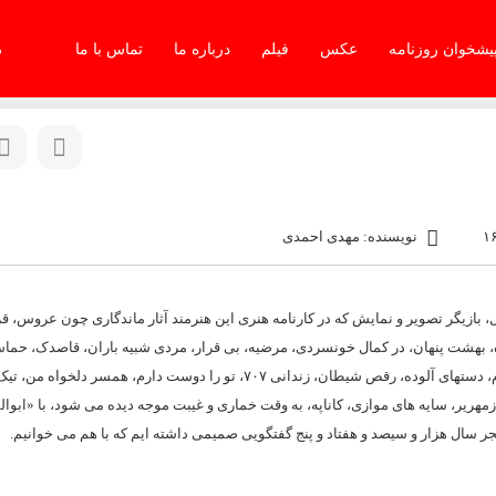
یشخوان روزنامه
عکس
فیلم
درباره ما
تماس با ما
دو
نویسنده: مهدی احمدی
 بازیگر تصویر و نمایش که در کارنامه هنری این هنرمند آثار ماندگاری چون عروس، قر
، بهشت پنهان، در کمال خونسردی، مرضیه، بی‌ قرار، مردی شبیه باران، قاصدک، حما
قهرمانان، باد و شقایق، جوانی، مردی از جنس بلور، عشق کافی نیست، معصوم، دستهای آلوده، رقص شیطان، زندانی ۷۰۷، تو را دوست دارم،
مهریر، سایه‌ های موازی، کاناپه، به وقت خماری و غیبت موجه دیده می شود، با «ابوا
ر سال هزار و سیصد و هفتاد و پنج گفتگویی صمیمی داشته ایم که با هم می خوانیم.