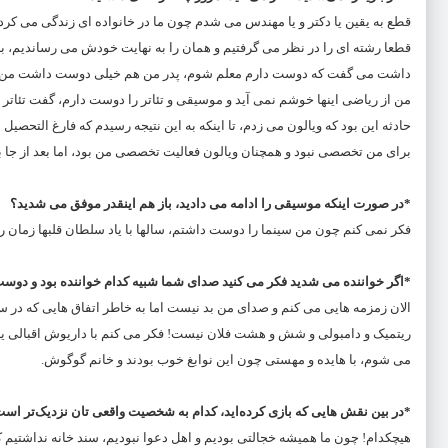
قطع به یقین یا دکتر و یا مهندس می شدم چون ما در خانواده ای زندگی می کردی
قطعا رشته ای را در نظر می گرفتیم و همان را به نهایت خودش می رساندیم، ب
داشت می گفت که دوست دارم معلم شوم، پدر من هم خیلی دوست داشت من ویالو
من از ریاضی اینها خوشم نمی آید و موسیقی و تئاتر را دوست دارم، گفت تئاتر ن
حادثه این بود که ویالون می زدم، تا اینکه به‌ این نتیجه رسیدم که فارغ التحصیل
برای من تخصصی نبود و همچنان ویالون فعالیت تخصصی من بود، اما بعد از جا به
*در صورت اینکه موسیقی را ادامه می دادید، باز هم اینقدر موفق می شدید؟
فکر نمی کنم چون من سینما را دوست داشتم، سالها با یاد سلطان قلبها زمان را
*اگر خواننده می شدید فکر می کنید صدای شما شبیه کدام خواننده بود و دوست 
الان زمزمه هایی می کنم و صدای من بد نیست اما به خاطر اتفاق هایی که در سین
ریتمیک و دامبولی و شش و هشت فلان نیست! فکر می کنم با داریوش اقبالی یا 
می شوم، با هایده و مهستی چون این نوابغ خوب بودند و خانم گوگوش.
*در بین نقش‌ هایی که بازی کرده‌اید، کدام به شخصیت واقعی‌ تان نزدیک‌تر اس
هیچکدام! چون ما همیشه خجالتی بودیم و اهل دعوا نبودیم، سند خانه نداشتیم که ا