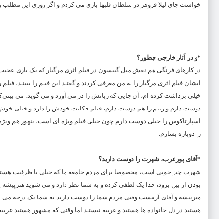
خواست جای لیلا فروهر در سلطان قلبها بازی می کردم و اگر روزی این‌ مطلب را
*و در آثار خارجی چطور؟
در کارهای فرنگی هم نقش میل گیبسون در فیلم اثری مرگبار که یک بازی عجیب
ایشان فیلم اثری مرگبار را به من معرفی کردند و گفتند این فیلم را ببینید، فیلم ر
خیلی برداشت کرده ام، آن جایی که زبانش را در می آورد و می گوید: می بینی
دوست دارم و ریتم را هم دوست دارم، فیلم حکایت خودش را دارد و خیلی خوش ری
اسپارتاکوس را خیلی دوست دارم چون خیلی فیلم ویژه ای است، بنهور هم ویژ
را دوباره بسازم.
*آقای پورعرب، شهرت را دوست دارید؟
شهرت چیز خوبی است، مخصوصا برای مردم جامعه ما که خیلی با ظرفیت هستن
بودن از بین برود، خدا یک لطفی کرده و به شما نظر دارد و می شوید هنرپیشه ی
هنرپیشه و آقای آرتیست وقتی مردم شما را دوست دارند به شما یک درجه می 
هستید در دل خانواده ها هستید و غریبه نیستید اما وقتی که مشهور هستید غریبه