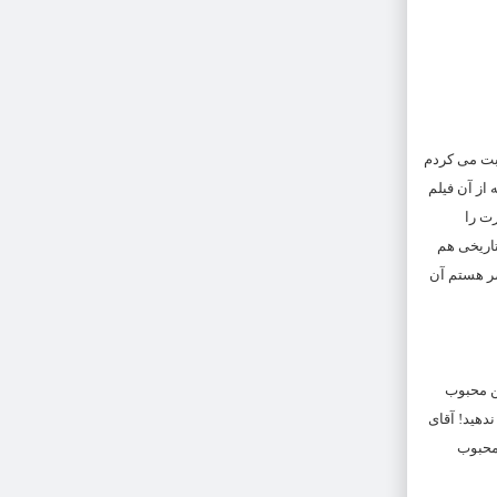
حبت می کردم
 از آن فیلم
ت را
تاریخی هم
ضر هستم آن
ن محبوب
دهید! آقای
محبوب