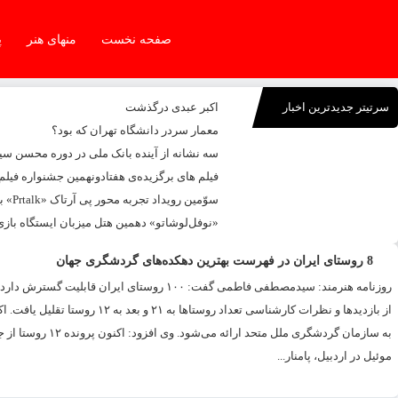
صفحه نخست
منهای هنر
پ
سرتیتر جدیدترین اخبار
اکبر عبدی درگذشت
معمار سردر دانشگاه تهران که بود؟
سه نشانه از آینده بانک ملی در دوره محسن س
فیلم های برگزیده‌ی هفتادونهمین جشنواره فیلم
سوّمین رویداد تجربه محور پی آرتاک «Prtalk» برگزار شد
«نوفل‌لوشاتو» دهمین هتل میزبان ایستگاه بازی
8 روستای ایران در فهرست بهترین دهکده‌های گردشگری جهان
از بازدیدها و نظرات کارشناسی ت
به سازمان گردشگر
موئیل در اردبیل، پامنار...