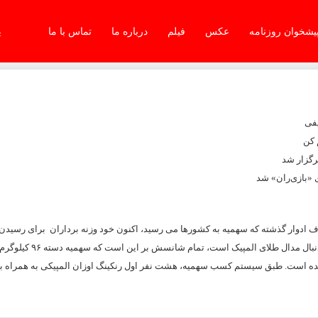
یشخوان روزنامه
عکس
فیلم
درباره ما
تماس با ما
یک
یفی
 کن
 «بازی‌ران» شد
 ادوار گذشته که سهمیه به کشورها می رسید، اکنون خود وزنه برداران برای رسیدن
تلاش کنند. وزنه برداری ایران دو سهمیه برای المپیک می تواند بگیر
ه است. طبق سیستم کسب سهمیه، هشت نفر اول رنکینگ اوزان المپیکی به همراه به