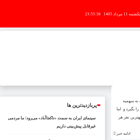
شنبه 11 مرداد 1405
|
23:55:38
 به سهمیه
پربازدیدترین ها
د و از آنجا که به دنبال مدال طلای المپیک است، تمام شانسش بر این است که سهمیه دسته ۹۶ کیلوگرم را بگیرد و اما
ترین نفر هر
سینمای ایران به سمت «ناکجاآباد» می‌رود/ ما مردمی
غیرقابل پیش‌بینی داریم
ادامه خبر