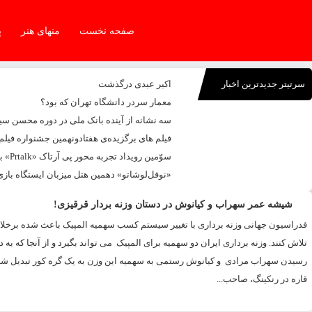
صفحه نخست
منهای هنر
پ
سرتیتر جدیدترین اخبار
اکبر عبدی درگذشت
معمار سردر دانشگاه تهران که بود؟
سه نشانه از آینده بانک ملی در دوره محسن س
فیلم های برگزیده‌ی هفتادونهمین جشنواره فیلم
سوّمین رویداد تجربه محور پی آرتاک «Prtalk» برگزار شد
«نوفل‌لوشاتو» دهمین هتل میزبان ایستگاه بازی
شیشه عمر سهراب و کیانوش در دستان وزنه بردار قرقیزی!
فدراسیون جهانی وزنه برداری با تغییر سیستم کسب سهمیه المپیک باعث شده برخلاف
رسیدن سهراب مرادی و کیانوش رستمی به سهمیه این وزن به یک گره کور تبدیل شد
قاره در رنکینگ، صاحب...