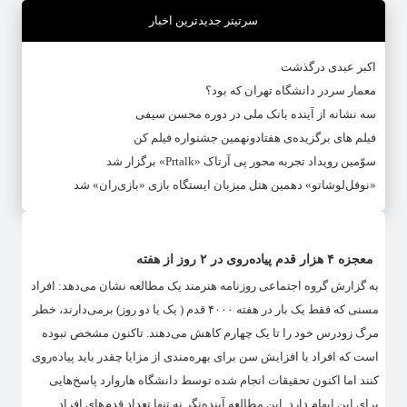
سرتیتر جدیدترین اخبار
اکبر عبدی درگذشت
معمار سردر دانشگاه تهران که بود؟
سه نشانه از آینده بانک ملی در دوره محسن سیفی
فیلم های برگزیده‌ی هفتادونهمین جشنواره فیلم کن
سوّمین رویداد تجربه محور پی آرتاک «Prtalk» برگزار شد
«نوفل‌لوشاتو» دهمین هتل میزبان ایستگاه بازی «بازی‌ران» شد
معجزه ۴ هزار قدم پیاده‌روی در ۲ روز از هفته
به گزارش گروه اجتماعی روزنامه هنرمند یک مطالعه نشان می‌دهد: افراد
مسنی که فقط یک بار در هفته ۴۰۰۰ قدم ( یک یا دو روز) برمی‌دارند، خطر
مرگ زودرس خود را تا یک چهارم کاهش می‌دهند. تاکنون مشخص نبوده
است که افراد با افزایش سن برای بهره‌مندی از مزایا چقدر باید پیاده‌روی
کنند اما اکنون تحقیقات انجام شده توسط دانشگاه هاروارد پاسخ‌هایی
برای این ابهام دارد. این مطالعه آینده‌نگر نه تنها تعداد قدم‌های افراد