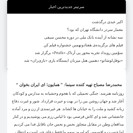
سرتیتر جدیدترین اخبار
اکبر عبدی درگذشت
معمار سردر دانشگاه تهران که بود؟
سه نشانه از آینده بانک ملی در دوره محسن سیفی
فیلم های برگزیده‌ی هفتادونهمین جشنواره فیلم کن
سوّمین رویداد تجربه محور پی آرتاک «Prtalk» برگزار شد
«نوفل‌لوشاتو» دهمین هتل میزبان ایستگاه بازی «بازی‌ران» شد
محمدرضا مصباح تهیه کننده سینما: ” همایون؛ ای ایران بخوان “
روزنامه هنرمند: جنگی تحمیلی که با هجوم وحشیانه به مدارس و کودکان
آغاز شد و جهان روشن بین را در بهت و حیرت قرارداد. شور و غیرت دفاع
زبانه کشید و ملت را به خیابان ها کشاند. هر غیرتمندی از زن و مرد آماده
جانفشانی شد و ای کاش فرصتی بود تا لباس رزم می پوشیدیم و در کنار
مدافعان وطن در مقابل متجاوز نحس و نجس جان ناقابل فدا می کردیم
اما حسرت و افسوس که امروز سهم ما فقط دعای خیر است و انتظار،