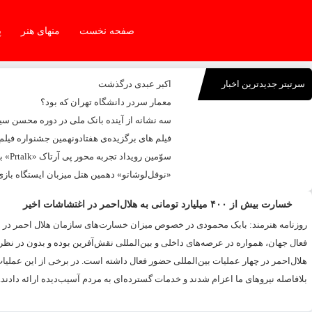
صفحه نخست
منهای هنر
پ
سرتیتر جدیدترین اخبار
اکبر عبدی درگذشت
معمار سردر دانشگاه تهران که بود؟
سه نشانه از آینده بانک ملی در دوره محسن س
فیلم های برگزیده‌ی هفتادونهمین جشنواره فیلم
سوّمین رویداد تجربه محور پی آرتاک «Prtalk» برگزار شد
«نوفل‌لوشاتو» دهمین هتل میزبان ایستگاه بازی
خسارت بیش از ۴۰۰ میلیارد تومانی به هلال‌احمر در اغتشاشات اخیر
روزنامه هنرمند: بابک محمودی در خصوص میزان خسارت‌های سازمان هلال احمر در اغ
فعال جهان، همواره در عرصه‌های داخلی و بین‌المللی نقش‌آفرین بوده و بدون در نظر
هلال‌احمر در چهار عملیات بین‌المللی حضور فعال داشته است. در برخی از این عملیات‌
بلافاصله نیرو‌های ما اعزام شدند و خدمات گسترده‌ای به مردم آسیب‌دیده ارائه دادند. 