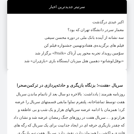
سرتیتر جدیدترین اخبار
اکبر عبدی درگذشت
معمار سردر دانشگاه تهران که بود؟
سه نشانه از آینده بانک ملی در دوره محسن سیفی
فیلم های برگزیده‌ی هفتادونهمین جشنواره فیلم کن
سوّمین رویداد تجربه محور پی آرتاک «Prtalk» برگزار شد
«نوفل‌لوشاتو» دهمین هتل میزبان ایستگاه بازی «بازی‌ران» شد
سریال «هفت»؛ بزنگاه بازیگری و حادثه‌پردازی در ترکمن‌صحرا
روزنامه هنرمند | یادداشت: بالاخره دو سال بعد از ناتمام ماندن سریال
هفت توسط تماشاخانه، پلتفرم نماوا مابقی قسمتهای سریال را عرضه
کرد؛ همزمان با ادامه عرضه سریالهای هزار و یک شب و بی عاطفه و
هزارتو و…، سریال هفت در روزهای جنگ رمضان عرضه شد و نشان داد
که چقدر بازیگری حرفه ای در ایجاد جذابیت برای یک سریال که رگه های
فانتزی و اکشن را همزمان دارد، نقش دارد. سریال هفت تیم بازیگری