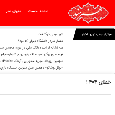
صفحه نخست
منهای هنر
سرتیتر جدیدترین اخبار
اکبر عبدی درگذشت
معمار سردر دانشگاه تهران که بود؟
سه نشانه از آینده بانک ملی در دوره محسن سی
فیلم های برگزیده‌ی هفتادونهمین جشنواره فیلم 
سوّمین رویداد تجربه محور پی آرتاک «Prtalk» برگزار شد
«نوفل‌لوشاتو» دهمین هتل میزبان ایستگاه بازی 
خطای 404 !