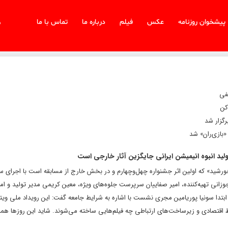
پیشخوان روزنامه
عکس
فیلم
درباره ما
تماس با ما
س
فی
کن
«بازی‌ران» شد
د انبوه انیمیشن ایرانی جایگزین آثار خارجی است
ورشید» که اولین اثر جشنواره چهل‌وچهارم و در بخش خارج از مسابقه است با اجرای سو
وزانی تهیه‌کننده، امیر صفاییان سرپرست جلوه‌های ویژه، معین کریمی مدیر تولید و 
ار شد. در ابتدا سونیا پوریامین مجری نشست با اشاره به شرایط جامعه گفت: این رویداد ملی و
ط اقتصادی و زیرساخت‌های ارتباطی چه فیلم‌هایی ساخته می‌شوند. شاید این روزها همه