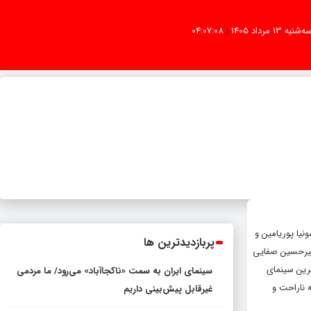
ه‌شنبه 13 مرداد 1405
|
04:07:08
نیا پوریامین و
پربازدیدترین ها
امیرحسین صفایی
یترین سینمای
سینمای ایران به سمت «ناکجاآباد» می‌رود/ ما مردمی
 ناراحت و
غیرقابل پیش‌بینی داریم