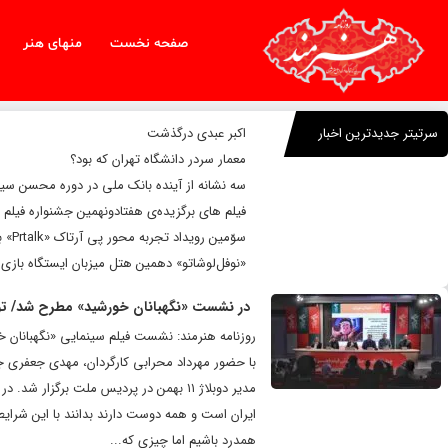
صفحه نخست
منهای هنر
سرتیتر جدیدترین اخبار
اکبر عبدی درگذشت
معمار سردر دانشگاه تهران که بود؟
سه نشانه از آینده بانک ملی در دوره محسن سی
فیلم های برگزیده‌ی هفتادونهمین جشنواره فیلم 
سوّمین رویداد تجربه محور پی آرتاک «Prtalk» برگزار شد
«نوفل‌لوشاتو» دهمین هتل میزبان ایستگاه بازی 
در نشست «نگهبانان خورشید» مطرح شد/ تولی
روزنامه هنرمند: نشست فیلم سینمایی «نگهبانان خ
با حضور مهرداد محرابی کارگردان، مهدی جعفری ج
مدیر دوبلاژ ۱۱ بهمن در پردیس ملت برگز
ایران است و همه دوست دارند بدانند با این شرای
همدرد باشیم اما چیزی که...