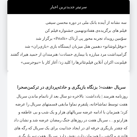
سرتیتر جدیدترین اخبار
سه نشانه از آینده بانک ملی در دوره محسن سیفی
فیلم های برگزیده‌ی هفتادونهمین جشنواره فیلم کن
سوّمین رویداد تجربه محور پی آرتاک «Prtalk» برگزار شد
«نوفل‌لوشاتو» دهمین هتل میزبان ایستگاه بازی «بازی‌ران» شد
گرامیداشت مرد مبارزه با بیماری حسادت/ هنرمندان از حمید هیراد گفتند
فیلم‌‎نت اکران آنلاین فیلم‌تئاترها را کلید زد/ آغاز کار با «نیوجرسی»
سریال «هفت»؛ بزنگاه بازیگری و حادثه‌پردازی در ترکمن‌صحرا
روزنامه هنرمند | یادداشت: بالاخره دو سال بعد از ناتمام ماندن سریال
هفت توسط تماشاخانه، پلتفرم نماوا مابقی قسمتهای سریال را عرضه
کرد؛ همزمان با ادامه عرضه سریالهای هزار و یک شب و بی عاطفه و
هزارتو و…، سریال هفت در روزهای جنگ رمضان عرضه شد و نشان داد
که چقدر بازیگری حرفه ای در ایجاد جذابیت برای یک سریال که رگه های
فانتزی و اکشن را همزمان دارد، نقش دارد. سریال هفت تیم بازیگری