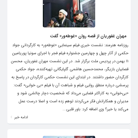
مهران غفوریان از قصه روان «غوطه‌ور» گفت
روزنامه هنرمند: نشست خبری فیلم سینمایی «غوطه‌ور» به کارگردانی جواد
حکمی از آثار چهل و چهارمین جشنواره فیلم فجر با اجرای سونیا پوریامین
۱۱ بهمن در پردیس ملت برگزار شد. در این نشست مهران غفوریان، محسن
قصابیان بازیگر، محمدحسین هاشمی گلپایگانی تهیه‌کننده، جواد حکمی
کارگردان حضور داشتند. در ابتدای این نشست حکمی کارگردان در پاسخ به
پرسشی درباره منطق روایی فیلم و شباهت آن با فیلم «بی خوابی» گفت:
«بی‌خوابی» به کاراکتر فضایی می‌داد که شخصیت دچار چالشی شود و
مدیران و همکارانش فکر می‌کردند توهم زده است و اصلا درست عمل
می‌کند یا خیر؟ وی اضافه کرد: باور قلبی...
ادامه خبر