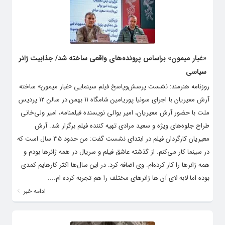
«غبار میمون» براساس پرونده‌های واقعی ساخته شد/ جذابیت ژانر
سیاسی
روزنامه هنرمند: نشست پرسش‌وپاسخ فیلم سینمایی «غبار میمون» ساخته
آرش معیریان با اجرای سونیا پوریامین شامگاه ۱۱ بهمن در سالن ۱۲ پردیس
ملت با حضور آرش معیریان، امیر بوالی نویسنده فیلمنامه، امیر ولی‌خانی
طراح جلوه‌های ویژه و سعید مرادی تهیه کننده فیلم برگزار شد. آرش
معیریان کارگردان فیلم در ابتدای نشست گفت: من حدود ۳۵ سال است که
در سینما کار می‌کنم. از گذشته عاشق فیلم و سریال در همه ژانرها بودم و
همه ژانرها را کار کرده‌ام. وی اضافه کرد: در این سال‌ها اکثر کارهایم کمدی
بوده اما لابه لای آن ها ژانرهای مختلف را هم تجربه کرده ام....
ادامه خبر