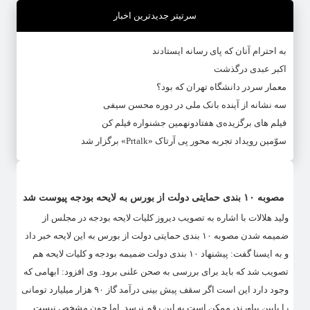
سرتیتر جدیدترین اخبار
به احترام آنان که پای رسانه ایستادند
اکبر عبدی درگذشت
معمار سردر دانشگاه تهران که بود؟
سه نشانه از آینده بانک ملی در دوره محسن سیفی
فیلم های برگزیده‌ی هفتادونهمین جشنواره فیلم کن
سوّمین رویداد تجربه محور پی آرتاک «Prtalk» برگزار شد
مصوبه ۱۰ بندی حمایتی دولت از بورس به لایحه بودجه پیوست شد
ولید هلالات با اشاره به تصویب دیروز کلیات لایحه بودجه در مجلس از
ضمیمه شدن مصوبه ۱۰ بندی حمایتی دولت از بورس به این لایحه خبر داد
و به ایسنا گفت: پیشنهاد ۱۰ بندی دولت ضمیمه بودجه و کلیات لایحه هم
تصویب شد که باید برای بررسی به صحن علنی برود. وی افزود: ابهامی که
وجود دارد این است اگر سقف پیش بینی درآمد گاز ۹۰ هزار میلیارد تومانی
را پایین بیاورند، ممکن است به این رقم نرسد. اما چون مشخص نیست