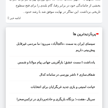
بخشی از جاماندگی خود در برابر رقبا، گام بلندی را برای فتح سطوح
تاریخی برداشت. این نماگر در نهایت موفق شد با رشد حدود...
ادامه خبر
پربازدیدترین ها
سینمای ایران به سمت «ناکجاآباد» می‌رود/ ما مردمی غیرقابل
پیش‌بینی داریم
یادداشت I مست عشق؛ بازآفرینی جهانی پیام مولانا و شمس
شفاف‌سازی ۶ ناشر بورسی در سامانه کدال
خیانت امنیتی و بازی جدید غربگرایان برای انتخابات
سریال «هفت»؛ بزنگاه بازیگری و حادثه‌پردازی در ترکمن‌صحرا