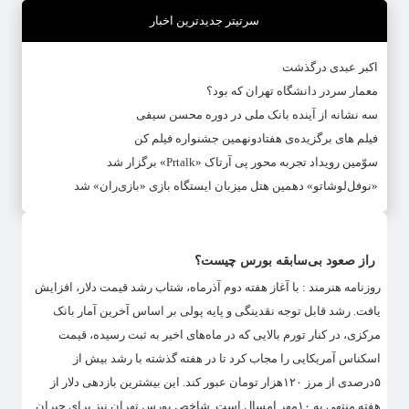
سرتیتر جدیدترین اخبار
اکبر عبدی درگذشت
معمار سردر دانشگاه تهران که بود؟
سه نشانه از آینده بانک ملی در دوره محسن سیفی
فیلم های برگزیده‌ی هفتادونهمین جشنواره فیلم کن
سوّمین رویداد تجربه محور پی آرتاک «Prtalk» برگزار شد
«نوفل‌لوشاتو» دهمین هتل میزبان ایستگاه بازی «بازی‌ران» شد
راز صعود بی‌سابقه بورس چیست؟
روزنامه هنرمند : با آغاز هفته دوم آذرماه، شتاب رشد قیمت دلار، افزایش
یافت. رشد قابل توجه نقدینگی و پایه پولی بر اساس آخرین آمار بانک
مرکزی، در کنار تورم بالایی که در ماه‌های اخیر به ثبت رسیده، قیمت
اسکناس آمریکایی را مجاب کرد تا در هفته گذشته با رشد بیش از
۵درصدی از مرز ۱۲۰هزار تومان عبور کند. این بیشترین بازدهی دلار از
هفته منتهی به ۱۰مهر امسال است. شاخص بورس تهران نیز برای جبران