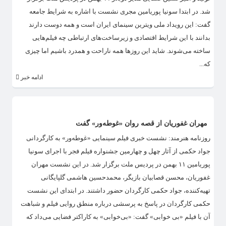
شد. در ابتدا سونیا پوریامین مجری نشست با اشاره به شرایط جامعه
گفت: این رویداد ملی ویترین سینمای ایران است و همه دوست دارند
بدانند با این شرایط اقتصادی و زیرساخت‌های ارتباطی چه فیلم‌هایی
ساخته می‌شوند. شاید این روزها همه ناراحت و همدرد باشیم اما چیزی
که...
ادامه خبر
مهران غفوریان از قصه روان «غوطه‌ور» گفت
روزنامه هنرمند: نشست خبری فیلم سینمایی «غوطه‌ور» به کارگردانی
جواد حکمی از آثار چهل و چهارمین جشنواره فیلم فجر با اجرای سونیا
پوریامین ۱۱ بهمن در پردیس ملت برگزار شد. در این نشست مهران
غفوریان، محسن قصابیان بازیگر، محمدحسین هاشمی گلپایگانی
تهیه‌کننده، جواد حکمی کارگردان حضور داشتند. در ابتدای این نشست
حکمی کارگردان در پاسخ به پرسشی درباره منطق روایی فیلم و شباهت
آن با فیلم «بی خوابی» گفت: «بی‌خوابی» به کاراکتر فضایی می‌داد که