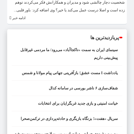
شخصیت دچار چالشی شود و مدیران و همکارانش فکر می‌کردند توهم
زده است و اصلا درست عمل می‌کند یا خیر؟ وی اضافه کرد: باور قلبی...
ادامه خبر
پربازدیدترین ها
سینمای ایران به سمت «ناکجاآباد» می‌رود/ ما مردمی غیرقابل
پیش‌بینی داریم
یادداشت I مست عشق؛ بازآفرینی جهانی پیام مولانا و شمس
شفاف‌سازی ۶ ناشر بورسی در سامانه کدال
خیانت امنیتی و بازی جدید غربگرایان برای انتخابات
سریال «هفت»؛ بزنگاه بازیگری و حادثه‌پردازی در ترکمن‌صحرا
مصوبه ۱۰ بندی حمایتی دولت از بورس به لایحه بودجه پیوست شد