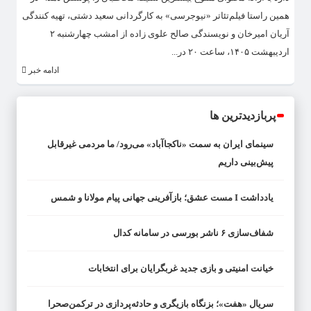
همین راستا فیلم‌تئاتر «نیوجرسی» به کارگردانی سعید دشتی، تهیه کنندگی
آریان امیرخان و نویسندگی صالح علوی زاده از امشب چهارشنبه ۲
اردیبهشت ۱۴۰۵، ساعت ۲۰ در...
ادامه خبر
پربازدیدترین ها
سینمای ایران به سمت «ناکجاآباد» می‌رود/ ما مردمی غیرقابل
پیش‌بینی داریم
یادداشت I مست عشق؛ بازآفرینی جهانی پیام مولانا و شمس
شفاف‌سازی ۶ ناشر بورسی در سامانه کدال
خیانت امنیتی و بازی جدید غربگرایان برای انتخابات
سریال «هفت»؛ بزنگاه بازیگری و حادثه‌پردازی در ترکمن‌صحرا