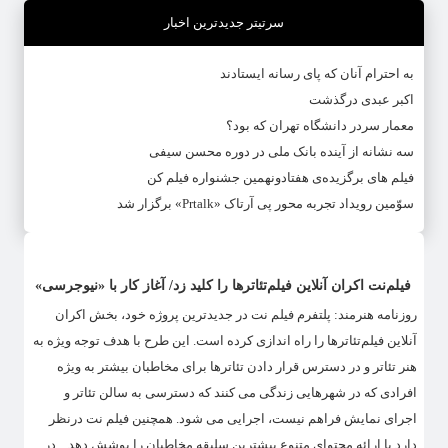
سرتیتر جدیدترین اخبار
به احترام آنان که پای رسانه ایستادند
اکبر عبدی درگذشت
معمار سردر دانشگاه تهران که بود؟
سه نشانه از آینده بانک ملی در دوره محسن سیفی
فیلم های برگزیده‌ی هفتادونهمین جشنواره فیلم کن
سوّمین رویداد تجربه محور پی آرتاک «Prtalk» برگزار شد
فیلم‌‎نت اکران آنلاین فیلم‌تئاترها را کلید زد/ آغاز کار با «نیوجرسی»
روزنامه هنرمند: پلتفرم فیلم نت در جدیدترین پروژه خود، بخش اکران
آنلاین فیلم‌تئاترها را راه اندازی کرده است. این طرح با هدف توجه ویژه به
هنر تئاتر و در دسترس قرار دادن تئاترها برای مخاطبان بیشتر به ویژه
افرادی که در شهرهایی زندگی می کنند که دسترسی به سالن تئاتر و
اجرای نمایش فراهم نیست، اجرایی می شود. همچنین فیلم نت درنظر
دارد با ارائه محتوای متنوع بیشترین سلیقه مخاطبان را پوشش دهد. در