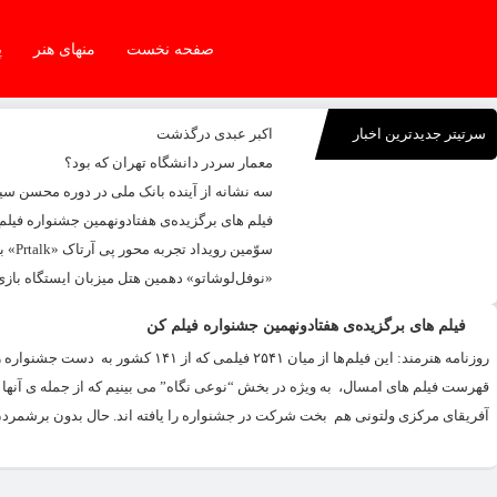
صفحه نخست
منهای هنر
پ
سرتیتر جدیدترین اخبار
اکبر عبدی درگذشت
معمار سردر دانشگاه تهران که بود؟
سه نشانه از آینده بانک ملی در دوره محسن س
فیلم های برگزیده‌ی هفتادونهمین جشنواره فیلم
سوّمین رویداد تجربه محور پی آرتاک «Prtalk» برگزار شد
«نوفل‌لوشاتو» دهمین هتل میزبان ایستگاه بازی
فیلم های برگزیده‌ی هفتادونهمین جشنواره فیلم کن
روزنامه هنرمند: این فیلم‌ها از میان 
قهرست فیلم های امسال، به ویژه در بخش “نوعی نگاه” می بینیم که از جمله ی آنها 
آفریقای مرکزی ولتونی هم بخت شرکت در جشنواره را یافته اند. حال بدون برشمردن ن