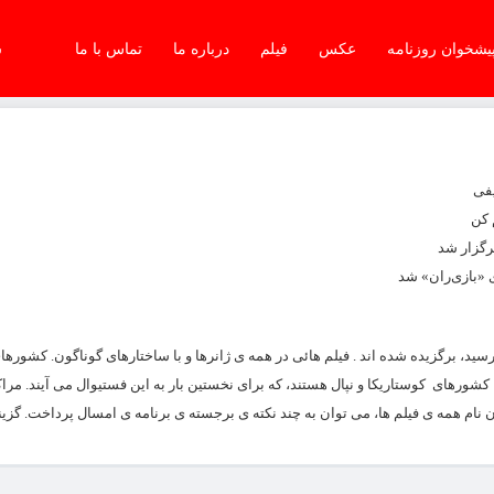
یشخوان روزنامه
عکس
فیلم
درباره ما
تماس با ما
شن
یفی
 کن
 «بازی‌ران» شد
۲۵۴۱ فیلمی که از ۱۴۱ کشور به دست جشنواره رسید، برگزیده شده اند . فیلم هائی در همه ی ژانرها و با ساختارهای گوناگون. 
کشورهای کوستاریکا و نپال هستند، که برای نخستین بار به این فستیوال می آیند. مر
ام همه ی فیلم ها، می توان به چند نکته ی برجسته ی برنامه ی امسال پرداخت. گزینه