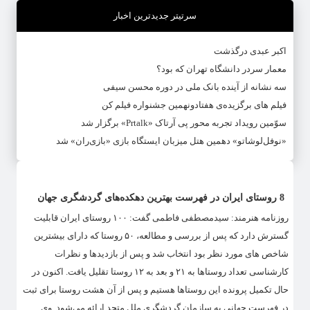
سرتیتر جدیدترین اخبار
اکبر عبدی درگذشت
معمار سردر دانشگاه تهران که بود؟
سه نشانه از آینده بانک ملی در دوره محسن سیفی
فیلم های برگزیده‌ی هفتادونهمین جشنواره فیلم کن
سوّمین رویداد تجربه محور پی آرتاک «Prtalk» برگزار شد
«نوفل‌لوشاتو» دهمین هتل میزبان ایستگاه بازی «بازی‌ران» شد
8 روستای ایران در فهرست بهترین دهکده‌های گردشگری جهان
روزنامه هنرمند: سیدمصطفی فاطمی گفت: ۱۰۰ روستای ایران قابلیت
گسترش دارد که پس از بررسی و مطالعه، ۵۰ روستا که دارای بیشترین
شاخص های مورد نظر بود انتخاب شد و پس از بازدیدها و نظرات
کارشناسی تعداد روستاها به ۲۱ و بعد به ۱۲ روستا تقلیل یافت. اکنون در
حال تکمیل پرونده این روستاها هستیم و پس از آن هشت روستا برای ثبت
در فهرست جهانی به سازمان گردشگری ملل متحد ارائه می‌شود. وی