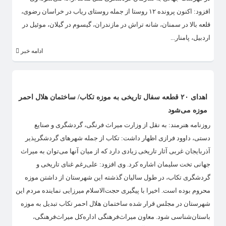
افزود: اکنون پرونده ۱۲ روستا از جمله روستای ریاب در خراسان رضوی،
قلعه بالا در سمنان، شانه تراش در مازندران، گیسوم در گیلان، موئیل در
اردبیل، پامنار...
ادامه خبر
اهدای ۲۰ قطعه سفال تاریخی به موزه تکاب/ ساختمان هلال احمر
موزه می‌شود
روزنامه هنرمند: به نقل از وزارت میراث فرنگی، گردشگری و صنایع
دستی، داوود فرازی اظهار داشت: تکاب از جمله شهرهای گردشگرپذیر
آذربایجان غربی آثار تاریخی زیادی دارد که از میان آنها می‌توان به میراث
جهانی تخت سلیمان اشاره کرد. وی افزود: علی‌رغم غنای تاریخی و
گردشگری تکاب، در طول سالیان گذشته این شهرستان از داشتن موزه
محروم بوده است. اخیرا با پیگیری حجت‌الاسلام میرزایی نماینده مردم این
شهرستان در مجلس قرار شده ساختمان هلال احمر تکاب تبدیل به موزه
باستان‌شناسی شود. معاون میراث‌فرهنگی اداره‌کل میراث‌فرهنگی،