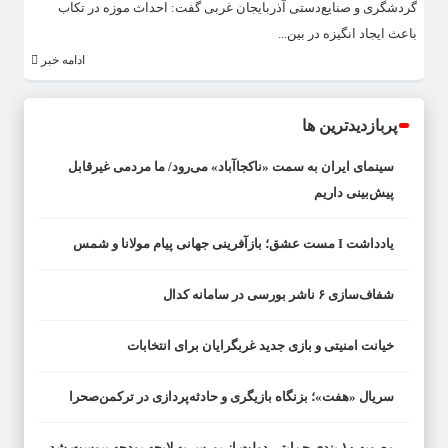
گردشگری و صنایع‌دستی آذربایجان غربی گفت: احداث موزه در تکاب
باعث ایجاد انگیزه در بین...
ادامه خبر
پربازدیدترین ها
سینمای ایران به سمت «ناکجاآباد» می‌رود/ ما مردمی غیرقابل
پیش‌بینی داریم
یادداشت I مست عشق؛ بازآفرینی جهانی پیام مولانا و شمس
شفاف‌سازی ۶ ناشر بورسی در سامانه کدال
خیانت امنیتی و بازی جدید غربگرایان برای انتخابات
سریال «هفت»؛ بزنگاه بازیگری و حادثه‌پردازی در ترکمن‌صحرا
مصوبه ۱۰ بندی حمایتی دولت از بورس به لایحه بودجه پیوست شد