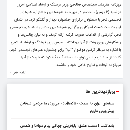
روزنامه هنرمند: سیدعباس صالحی وزیر فرهنگ و ارشاد اسلامی امروز
دوشنبه (۶ بهمن) با حضور در دبیرخانه هجدهمین جشنواره هنرهای
تجسمی فجر با مسئولان برگزاری جشنواره دیدار و گفتگو کرد. در ابتدای
این نشست دست اندرکاران برگزاری هجدهمین جشنواره هنرهای تجسمی
فجر، گزارشی از اقدامات صورت گرفته ارائه کردند و به بیان چالش‌ها و
راهکارهای برون رفت از آنها پرداختند. سپس وزیر فرهنگ و ارشاد اسلامی
با اشاره به درنظر گرفتن موضوع “آب” برای جشنواره هنرهای تجسمی فجر،
گفت: از چند دریچه می‌توان به مساله آب نگاه کرد که هریک از آنها
می‌تواند تبعات و نتایج خاص خود را داشته...
ادامه خبر
پربازدیدترین ها
سینمای ایران به سمت «ناکجاآباد» می‌رود/ ما مردمی غیرقابل
پیش‌بینی داریم
یادداشت I مست عشق؛ بازآفرینی جهانی پیام مولانا و شمس