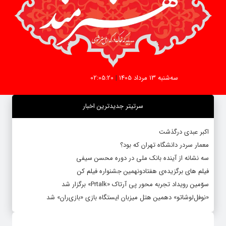
سه‌شنبه 13 مرداد 1405
|
02:05:21
سرتیتر جدیدترین اخبار
اکبر عبدی درگذشت
معمار سردر دانشگاه تهران که بود؟
سه نشانه از آینده بانک ملی در دوره محسن سیفی
فیلم های برگزیده‌ی هفتادونهمین جشنواره فیلم کن
سوّمین رویداد تجربه محور پی آرتاک «Prtalk» برگزار شد
«نوفل‌لوشاتو» دهمین هتل میزبان ایستگاه بازی «بازی‌ران» شد