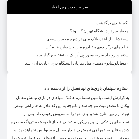
سرتیتر جدیدترین اخبار
اکبر عبدی درگذشت
معمار سردر دانشگاه تهران که بود؟
سه نشانه از آینده بانک ملی در دوره محسن سیفی
فیلم های برگزیده‌ی هفتادونهمین جشنواره فیلم کن
سوّمین رویداد تجربه محور پی آرتاک «Prtalk» برگزار شد
«نوفل‌لوشاتو» دهمین هتل میزبان ایستگاه بازی «بازی‌ران» شد
ستاره سپاهان بازی‌های نیم‌فصل را از دست داد
به گزارش ایسنا، یاسین سلمانی، هافبک سپاهان در بازی تیمش مقابل
پیکان با مصدومیت مواجه شد و باتوجه به این که قادر به همراهی تیمش
نبود، از زمین خارج شد و جای خود را به سروش رفیعی داد. پس از
تست‌های پزشکی از این بازیکن، مشخص شد از ناحیه همسترینگ مصدوم
شده و قادر به همراهی تیمش در دیدار مقابل پرسپولیس نخواهد بود. او
همچنین با توجه به شدت این مصدومیت بقیه بازی‌های نیم فصل تیمش را