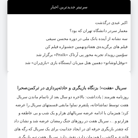
سرتیتر جدیدترین اخبار
اکبر عبدی درگذشت
معمار سردر دانشگاه تهران که بود؟
سه نشانه از آینده بانک ملی در دوره محسن سیفی
فیلم های برگزیده‌ی هفتادونهمین جشنواره فیلم کن
سوّمین رویداد تجربه محور پی آرتاک «Prtalk» برگزار شد
«نوفل‌لوشاتو» دهمین هتل میزبان ایستگاه بازی «بازی‌ران» شد
سریال «هفت»؛ بزنگاه بازیگری و حادثه‌پردازی در ترکمن‌صحرا
روزنامه هنرمند | یادداشت: بالاخره دو سال بعد از ناتمام ماندن سریال
هفت توسط تماشاخانه، پلتفرم نماوا مابقی قسمتهای سریال را عرضه
کرد؛ همزمان با ادامه عرضه سریالهای هزار و یک شب و بی عاطفه و
هزارتو و…، سریال هفت در روزهای جنگ رمضان عرضه شد و نشان داد
که چقدر بازیگری حرفه ای در ایجاد جذابیت برای یک سریال که رگه های
فانتزی و اکشن را همزمان دارد، نقش دارد. سریال هفت تیم بازیگری