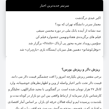
سرتیتر جدیدترین اخبار
اکبر عبدی درگذشت
معمار سردر دانشگاه تهران که بود؟
سه نشانه از آینده بانک ملی در دوره محسن سیفی
فیلم های برگزیده‌ی هفتادونهمین جشنواره فیلم کن
سوّمین رویداد تجربه محور پی آرتاک «Prtalk» برگزار شد
«نوفل‌لوشاتو» دهمین هتل میزبان ایستگاه بازی «بازی‌ران» شد
ریزش دلار و ریزش بورس؟
برخی مقصر ریزش یکپارچه امروز را افت چشمگیر قیمت دلار می دانند.
قیمت دلار تحت تاثیر اخبار واصله از وین و اظهارنظرهای خوشبینانه، وارد
کانال ۲۷ هزار تومان شده است. در گفتگویی با مجید شکراللهی، تحلیلگر و
کارشناس بازار سرمایه از ارتباط واقعی بین این دو بازار در کوتاه مدت و
بلندمدت پرسیده ایم و اینکه فعالان حرفه ای بازار، بر اساس آمار اقتصادی
و اخباری که در خصوص بودجه به گوش میرسد، چه افقی را برای دلار