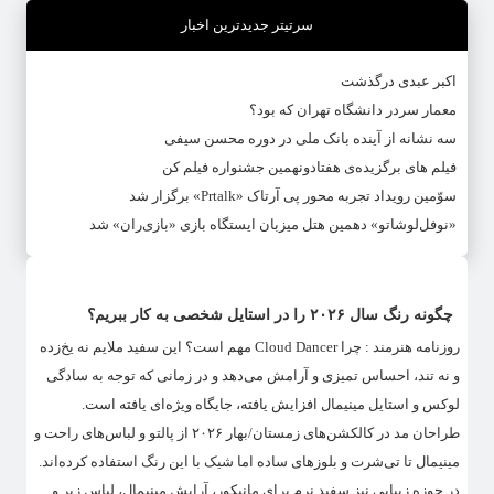
سرتیتر جدیدترین اخبار
اکبر عبدی درگذشت
معمار سردر دانشگاه تهران که بود؟
سه نشانه از آینده بانک ملی در دوره محسن سیفی
فیلم های برگزیده‌ی هفتادونهمین جشنواره فیلم کن
سوّمین رویداد تجربه محور پی آرتاک «Prtalk» برگزار شد
«نوفل‌لوشاتو» دهمین هتل میزبان ایستگاه بازی «بازی‌ران» شد
چگونه رنگ سال ۲۰۲۶ را در استایل شخصی به کار ببریم؟
روزنامه هنرمند : چرا Cloud Dancer مهم است؟ این سفید ملایم نه یخ‌زده
و نه تند، احساس تمیزی و آرامش می‌دهد و در زمانی که توجه به سادگی
لوکس و استایل مینیمال افزایش یافته، جایگاه ویژه‌ای یافته است.
طراحان مد در کالکشن‌های زمستان/بهار ۲۰۲۶ از پالتو و لباس‌های راحت و
مینیمال تا تی‌شرت و بلوزهای ساده اما شیک با این رنگ استفاده کرده‌اند.
در حوزه زیبایی نیز سفید نرم برای مانیکور، آرایش مینیمال، لباس زیر و