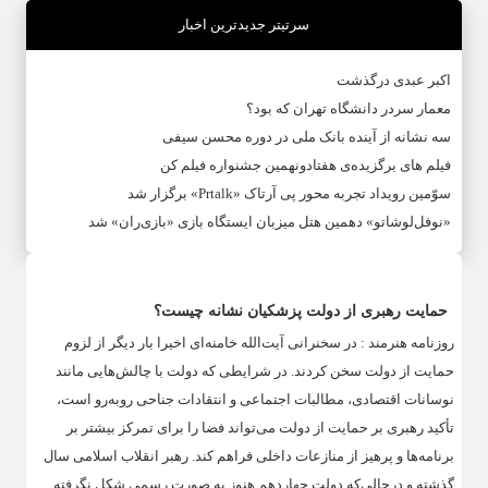
سرتیتر جدیدترین اخبار
اکبر عبدی درگذشت
معمار سردر دانشگاه تهران که بود؟
سه نشانه از آینده بانک ملی در دوره محسن سیفی
فیلم های برگزیده‌ی هفتادونهمین جشنواره فیلم کن
سوّمین رویداد تجربه محور پی آرتاک «Prtalk» برگزار شد
«نوفل‌لوشاتو» دهمین هتل میزبان ایستگاه بازی «بازی‌ران» شد
حمایت رهبری از دولت پزشکیان نشانه چیست؟
روزنامه هنرمند : در سخنرانی آیت‌‍‌الله خامنه‌ای اخیرا بار دیگر از لزوم
حمایت از دولت سخن کردند. در شرایطی که دولت با چالش‌هایی مانند
نوسانات اقتصادی، مطالبات اجتماعی و انتقادات جناحی روبه‌رو است،
تأکید رهبری بر حمایت از دولت می‌تواند فضا را برای تمرکز بیشتر بر
برنامه‌ها و پرهیز از منازعات داخلی فراهم کند. رهبر انقلاب اسلامی سال
گذشته و در‌حالی‌که دولت چهاردهم هنوز به صورت رسمی شکل نگرفته