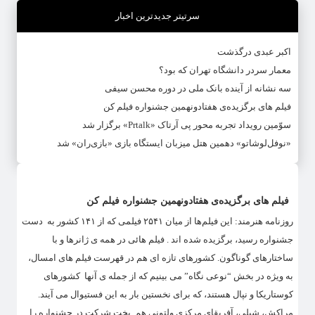
سرتیتر جدیدترین اخبار
اکبر عبدی درگذشت
معمار سردر دانشگاه تهران که بود؟
سه نشانه از آینده بانک ملی در دوره محسن سیفی
فیلم های برگزیده‌ی هفتادونهمین جشنواره فیلم کن
سوّمین رویداد تجربه محور پی آرتاک «Prtalk» برگزار شد
«نوفل‌لوشاتو» دهمین هتل میزبان ایستگاه بازی «بازی‌ران» شد
فیلم های برگزیده‌ی هفتادونهمین جشنواره فیلم کن
روزنامه هنرمند: این فیلم‌ها از میان ۲۵۴۱ فیلمی که از ۱۴۱ کشور به دست
جشنواره رسید، برگزیده شده اند . فیلم هائی در همه ی ژانرها و با
ساختارهای گوناگون. کشورهای تازه ای هم در قهرست فیلم های امسال،
به ویژه در بخش “نوعی نگاه” می بینیم که از جمله ی آنها کشورهای
کوستاریکا و نپال هستند، که برای نخستین بار به این فستیوال می آیند.
مراکش، شیلی، آفریقای مرکزی ولتونی هم بخت شرکت در جشنواره را