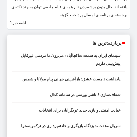
یافته اند. حال بدون برشمردن نام همه ی فیلم ها، می توان به چند نکته ی
برجسته ی برنامه ی امسال پرداخت. گزینه...
ادامه خبر
پربازدیدترین ها
سینمای ایران به سمت «ناکجاآباد» می‌رود/ ما مردمی غیرقابل
پیش‌بینی داریم
یادداشت I مست عشق؛ بازآفرینی جهانی پیام مولانا و شمس
شفاف‌سازی ۶ ناشر بورسی در سامانه کدال
خیانت امنیتی و بازی جدید غربگرایان برای انتخابات
سریال «هفت»؛ بزنگاه بازیگری و حادثه‌پردازی در ترکمن‌صحرا