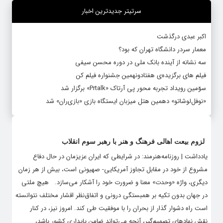
سرتیتر جدیدترین اخبار
اکبر عبدی درگذشت
معمار سردر دانشگاه تهران که بود؟
سه نشانه از آینده بانک ملی در دوره محسن سیفی
فیلم های برگزیده‌ی هفتادونهمین جشنواره فیلم کن
سوّمین رویداد تجربه محور پی آرتاک «Prtalk» برگزار شد
«نوفل‌لوشاتو» دهمین هتل میزبان ایستگاه بازی «بازی‌ران» شد
لزوم بیعت اهالی فرهنگ و هنر با رهبر سوم انقلاب
یادداشت | روزنامه‌هنرمند: در شرایطی که ایران عزیزمان در حال دفاع
مشروع از خود در مقابل تجاوز آمریکایی- صهیونی است، بیش از هر زمان
دیگری، واژه «وحدت» معنا و ضرورت خود را آشکار می‌سازد. هیچ ملتی
در جهان بدون تکیه بر همبستگی درونی و اتفاق‌نظر اقشار مختلف نتوانسته
است راه دشوار گذار از بحران را با موفقیت طی کند. امروز نیز، در کنار
نقش نهادهای تصمیم‌گیر، آنچه می‌تواند ضامن پایداری کشور باشد،