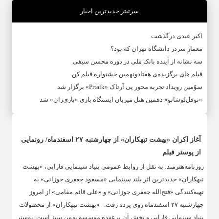
سرتیتر جدیدترین اخبار
اکبر عبدی درگذشت
معمار سردر دانشگاه تهران که بود؟
سه نشانه از آینده بانک ملی در دوره محسن سیفی
فیلم های برگزیده‌ی هفتادونهمین جشنواره فیلم کن
سوّمین رویداد تجربه محور پی آرتاک «Prtalk» برگزار شد
«نوفل‌لوشاتو» دهمین هتل میزبان ایستگاه بازی «بازی‌ران» شد
آغاز اکران «بهشت تبهکاران» از چهارشنبه ۲۷ اسفندماه/ رونمایی
از پوستر فیلم
روزنامه‌هنرمند: به نقل از روابط عمومی بنیاد سینمایی فارابی، «بهشت
تبهکاران» جدیدترین اثر بلند سینمایی «مسعود جعفری جوزانی» به
تهیه‌کنندگی «فتح‌الله جعفری جوزانی» و «علی قائم ‌مقامی» از امروز
چهارشنبه ۲۷ اسفندماه روی پرده رفت. «بهشت تبهکاران» از محصولات
بنیاد سینمایی فارابی و پخش آن برعهده موسسه بهمن سبز است. پوستر