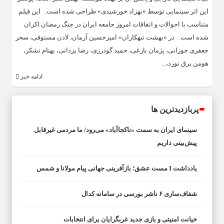
این اثر سینمایی توسط «بهزاد خورشیدی» طراحی شده است. این فیلم
متناسب با احوالات و اتفاقات امروز جامعه ایران در جنگ رمضان اکران
شده است. در «بهشت تبهکاران» امیرحسین آرمان، لادن مستوفی، سحر
جعفری جوزانی، پژمان بازغی، حمید گودرزی، رضا یزدانی، بهنام تشکر،
هومن برق‌ نورد،...
ادامه خبر
پربازدیدترین ها
سینمای ایران به سمت «ناکجاآباد» می‌رود/ ما مردمی غیرقابل
پیش‌بینی داریم
یادداشت I مست عشق؛ بازآفرینی جهانی پیام مولانا و شمس
شفاف‌سازی ۶ ناشر بورسی در سامانه کدال
خیانت امنیتی و بازی جدید غربگرایان برای انتخابات