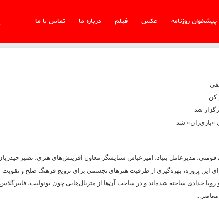
پیشخوان روزنامه
عکس
فیلم
درباره ما
تماس با ما
یک
یفی
 کن
 «بازی‌ران» شد
اری فومنی، مدیرعامل بنیاد، امیرعباس ستایشگر معاون آفرینش‌های هنری، نصیر حیدریان
ای این پروژه، بهره‌گیری از ظرفیت هنرهای تجسمی برای ترویج فرهنگ صلح و تقویت 
یا حدادی ساخته شده‌اند و در ساخت آن‌ها از متریال‌هایی چون یونولیت، فایبرگلاس 
عاصر...