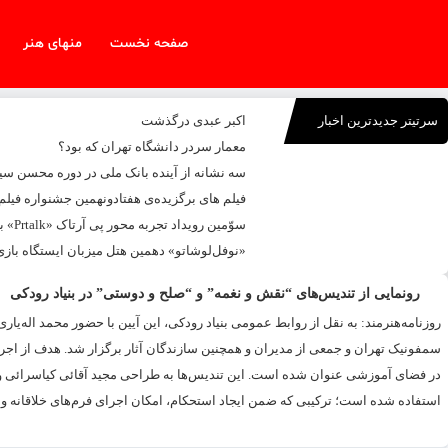
صفحه نخست
منهای هنر
سرتیتر جدیدترین اخبار
اکبر عبدی درگذشت
معمار سردر دانشگاه تهران که بود؟
سه نشانه از آینده بانک ملی در دوره محسن س
فیلم های برگزیده‌ی هفتادونهمین جشنواره فیلم
سوّمین رویداد تجربه محور پی آرتاک «Prtalk» برگزار شد
«نوفل‌لوشاتو» دهمین هتل میزبان ایستگاه بازی
رونمایی از تندیس‌های “نقش و نغمه” و “صلح و دوستی” در بنیاد رودکی
روزنامه‌هنرمند: به نقل از روابط عمومی بنیاد رودکی، این آیین با حضور محمد اله‌ی
سمفونیک تهران و جمعی از مدیران و همچنین سازندگان آثار برگزار شد. هدف از اجر
در فضای آموزشی عنوان شده است. این تندیس‌ها به طراحی مجید آقائی کیاسرائی و رو
استفاده شده است؛ ترکیبی که ضمن ایجاد استحکام، امکان اجرای فرم‌های خلاقانه و م