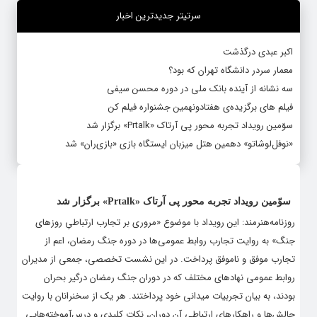
سرتیتر جدیدترین اخبار
اکبر عبدی درگذشت
معمار سردر دانشگاه تهران که بود؟
سه نشانه از آینده بانک ملی در دوره محسن سیفی
فیلم های برگزیده‌ی هفتادونهمین جشنواره فیلم کن
سوّمین رویداد تجربه محور پی آرتاک «Prtalk» برگزار شد
«نوفل‌لوشاتو» دهمین هتل میزبان ایستگاه بازی «بازی‌ران» شد
سوّمین رویداد تجربه محور پی آرتاک «Prtalk» برگزار شد
روزنامه‌هنرمند: این رویداد با موضوع «مروری بر تجارب ارتباطیِ روزهای
جنگ» به روایت تجارب روابط عمومی‌ها در دوره جنگ رمضان، اعم از
تجارب موفق و ناموفق پرداخت. در این نشست تخصصی، جمعی از مدیران
روابط عمومی نهادهای مختلف که در دوران جنگ رمضان درگیر بحران
بودند، به بیان تجربیات میدانی خود پرداختند. هر یک از سخنرانان با روایت
چالش‌ها و راهکارهای ارتباطی آن دوران، نکات کلیدی و درس‌آموخته‌هایی