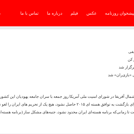
یشخوان روزنامه
عکس
فیلم
درباره ما
تماس با ما
دو
یفی
 کن
 «بازی‌ران» شد
 شمال آفریقا در شورای امنیت ملی آمریکا روز جمعه با سران جامعه یهودیان این کشور
و به آنها اطمینان داد، واشنگتن تا زمانی که توافقی میان ایران و قدرت های جهانی برای بازگشت به توافق هسته ای ۲۰۱۵ حاصل نشود، هیچ یک ا
تا زمانی‌که برنامه هسته‌ای ایران محدود نشود، جنبه‌های مشکل ساز (برنامه هسته‌ای