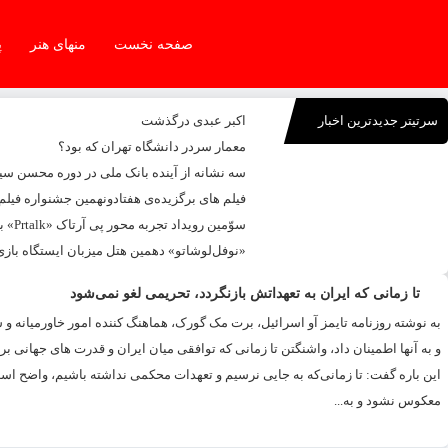
صفحه نخست
منهای هنر
پ
سرتیتر جدیدترین اخبار
اکبر عبدی درگذشت
معمار سردر دانشگاه تهران که بود؟
سه نشانه از آینده بانک ملی در دوره محسن س
فیلم های برگزیده‌ی هفتادونهمین جشنواره فیلم
سوّمین رویداد تجربه محور پی آرتاک «Prtalk» برگزار شد
«نوفل‌لوشاتو» دهمین هتل میزبان ایستگاه بازی
تا زمانی که ایران به تعهداتش بازنگردد، تحریمی لغو نمی‌شود
به نوشته روزنامه تایمز آو اسرائیل، برت مک گورک، هماهنگ کننده امور خاورمیانه و
این باره گفت: تا زمانی‌که به جایی نرسیم و تعهدات محکمی نداشته باشیم، واضح است 
معکوس نشود و به...