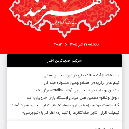
یکشنبه 21 تیر 1405
|
20:13:15
سرتیتر جدیدترین اخبار
سه نشانه از آینده بانک ملی در دوره محسن سیفی
فیلم های برگزیده‌ی هفتادونهمین جشنواره فیلم کن
سوّمین رویداد تجربه محور پی آرتاک «Prtalk» برگزار شد
«نوفل‌لوشاتو» دهمین هتل میزبان ایستگاه بازی «بازی‌ران» شد
گرامیداشت مرد مبارزه با بیماری حسادت/ هنرمندان از حمید هیراد گفتند
فیلم‌‎نت اکران آنلاین فیلم‌تئاترها را کلید زد/ آغاز کار با «نیوجرسی»