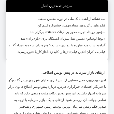
سرتیتر جدیدترین اخبار
سه نشانه از آینده بانک ملی در دوره محسن سیفی
فیلم های برگزیده‌ی هفتادونهمین جشنواره فیلم کن
سوّمین رویداد تجربه محور پی آرتاک «Prtalk» برگزار شد
«نوفل‌لوشاتو» دهمین هتل میزبان ایستگاه بازی «بازی‌ران» شد
گرامیداشت مرد مبارزه با بیماری حسادت/ هنرمندان از حمید هیراد گفتند
فیلم‌‎نت اکران آنلاین فیلم‌تئاترها را کلید زد/ آغاز کار با «نیوجرسی»
ارتقای بازار سرمایه در پیش نویس اصلاحی
امیر توپچی‌پور، مدیر مسئول آژانس خبری تحلیلی شهر بورس در گفت‌وگو
با خبرنگار اقتصادی خبرگزاری فارس، درباره پیش‌نویس اصلاح قانون بازار
سرمایه اظهار داشت: این پیش‌نویس نکات مثبت و منفی دارد که باید
تمامی جوانب آن بررسی شود. ارتقای جایگاه بازار سرمایه با توجه به
صدور حکم رئیس سازمان بورس توسط رئیس جمهوری و همچنین
عضویت وی در ستاد اقتصادی یا حضور در جلسات هیات دولت از جمله