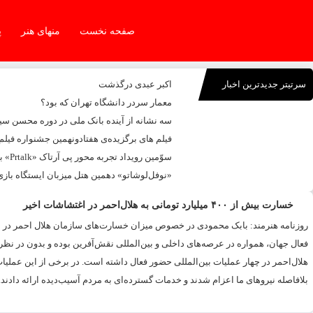
صفحه نخست
منهای هنر
پ
سرتیتر جدیدترین اخبار
اکبر عبدی درگذشت
معمار سردر دانشگاه تهران که بود؟
سه نشانه از آینده بانک ملی در دوره محسن س
فیلم های برگزیده‌ی هفتادونهمین جشنواره فیلم
سوّمین رویداد تجربه محور پی آرتاک «Prtalk» برگزار شد
«نوفل‌لوشاتو» دهمین هتل میزبان ایستگاه بازی
خسارت بیش از ۴۰۰ میلیارد تومانی به هلال‌احمر در اغتشاشات اخیر
روزنامه هنرمند: بابک محمودی در خصوص میزان خسارت‌های سازمان هلال احمر در اغ
فعال جهان، همواره در عرصه‌های داخلی و بین‌المللی نقش‌آفرین بوده و بدون در نظر
هلال‌احمر در چهار عملیات بین‌المللی حضور فعال داشته است. در برخی از این عملیات‌
بلافاصله نیرو‌های ما اعزام شدند و خدمات گسترده‌ای به مردم آسیب‌دیده ارائه دادند. 