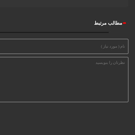
۶ دی ۱۴۰۰
مطالب مرتبط
آنباکسینگ سرفیس لپتاپ 4 مایکروسافت