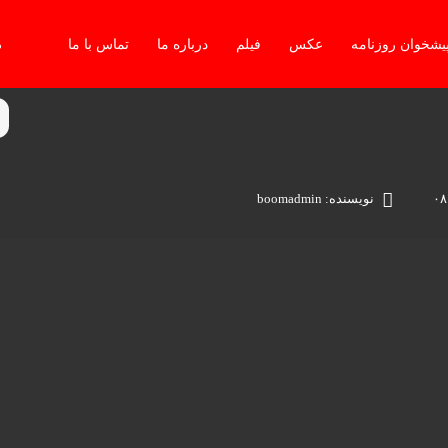
یشخوان روزنامه
عکس
فیلم
درباره ما
تماس با ما
دو
نویسنده: boomadmin