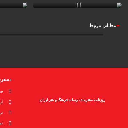
۲۸ تیر ۱۴۰۵
مطالب مرتبط
قاب‌هایی از برگزاری کارگاه “تولد یک نقاشی” توسط حسن روح‌ا
مجوز ارسال دیدگاه داده نشده است!
دستر
صف
روزنامه «هنرمند» رسانه فرهنگ و هنر ایران
آر
در
تم