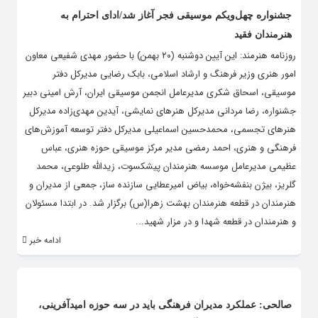
جشنواره چهل‌ویکم موسیقی فجر آغاز شد/ادای احترام به
هنرمندان فقید
روزنامه هنرمند: این آیین دوشنبه (۲۰ بهمن) با حضور مهدی شفیعی معاون
امور هنری وزیر فرهنگ و ارشاد اسلامی، بابک رضایی مدیرکل دفتر
موسیقی، اسحاق شکری مدیرعامل انجمن موسیقی ایران، آرش امینی دبیر
جشنواره، رضا مردانی مدیرکل هنرهای نمایشی، آیدین مهدی‌زاده مدیرکل
هنرهای تجسمی، محمدحسین اسماعیلی مدیرکل دفتر توسعه آموزش‌های
فرهنگی و هنری، احمد رمضی مدیر مرکز موسیقی حوزه هنری، عباس
عظیمی مدیرعامل موسسه هنرمندان پیشکسوت، زیدالله طلوعی، محمد
گلریز، بیژن بنفشه‌خواه، بیاض امیرعطایی سازنده ساز، جمعی از مدیران و
هنرمندان در قطعه هنرمندان بهشت زهرا(س) برگزار شد. در ابتدا مسئولان
و هنرمندان در قطعه شهدا و در مزار شهید...
ادامه خبر
صالحی: عملکرد مدیران فرهنگی باید در سه حوزه امیدآفرینی،