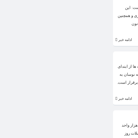
شت: این
ی و همچنین
نون
ادامه خبر
ا از ابتدای
نه نوسان به
برقرار است.
ادامه خبر
ه‌ای که گذشت، به خاطر قرمزپوشی بیشتر نماد‌های شاخص ساز، شاخص کل نتوانست کانال ۱.۲ میلیون واحدی را حفظ کند و در معاملات هفته‌ای که گذشت، ۲۸ هزار واحد
 رقم در پایان معاملات روز