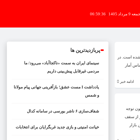
عه 9 مرداد 1405
|
06:59:37
پربازدیدترین ها
ثیر اخبار واصله از وین و اظهارنظرهای خوشبینانه، وارد کانال ۲۷ هزار تومان شده است. در
سینمای ایران به سمت «ناکجاآباد» می‌رود/ ما
ساس آمار
مردمی غیرقابل پیش‌بینی داریم
ادامه خبر
یادداشت I مست عشق؛ بازآفرینی جهانی پیام مولانا
و شمس
ون توجه
شفاف‌سازی ۶ ناشر بورسی در سامانه کدال
ر از سقف
بازار
خیانت امنیتی و بازی جدید غربگرایان برای انتخابات