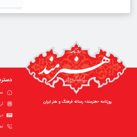
دسترس
صف
روزنامه «هنرمند» رسانه فرهنگ و هنر ایران
آر
در
تم