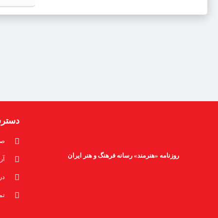
دستر
صف
روزنامه «هنرمند» رسانه فرهنگ و هنر ایران
آر
در
تم