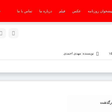
یشخوان روزنامه
عکس
فیلم
درباره ما
تماس با ما
س
نویسنده: مهدی احمدی
درگذشت