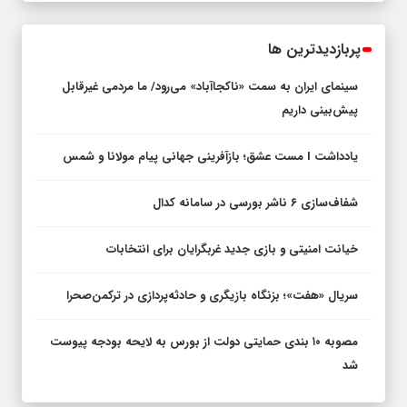
پربازدیدترین ها
سینمای ایران به سمت «ناکجاآباد» می‌رود/ ما مردمی غیرقابل
پیش‌بینی داریم
یادداشت I مست عشق؛ بازآفرینی جهانی پیام مولانا و شمس
شفاف‌سازی ۶ ناشر بورسی در سامانه کدال
خیانت امنیتی و بازی جدید غربگرایان برای انتخابات
سریال «هفت»؛ بزنگاه بازیگری و حادثه‌پردازی در ترکمن‌صحرا
مصوبه ۱۰ بندی حمایتی دولت از بورس به لایحه بودجه پیوست
شد