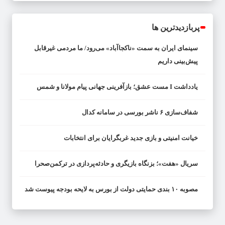
پربازدیدترین ها
سینمای ایران به سمت «ناکجاآباد» می‌رود/ ما مردمی غیرقابل
پیش‌بینی داریم
یادداشت I مست عشق؛ بازآفرینی جهانی پیام مولانا و شمس
شفاف‌سازی ۶ ناشر بورسی در سامانه کدال
خیانت امنیتی و بازی جدید غربگرایان برای انتخابات
سریال «هفت»؛ بزنگاه بازیگری و حادثه‌پردازی در ترکمن‌صحرا
مصوبه ۱۰ بندی حمایتی دولت از بورس به لایحه بودجه پیوست شد