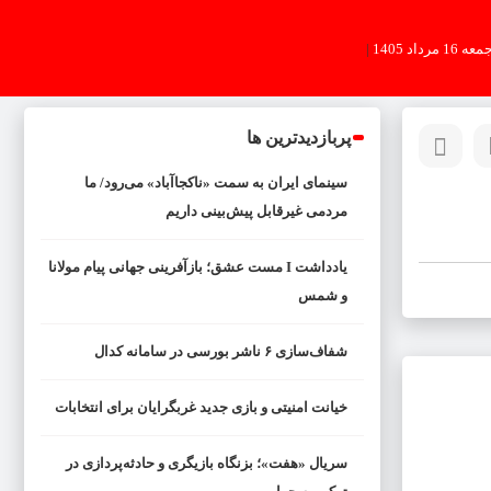
عه 16 مرداد 1405
|
پربازدیدترین ها
سینمای ایران به سمت «ناکجاآباد» می‌رود/ ما
مردمی غیرقابل پیش‌بینی داریم
یادداشت I مست عشق؛ بازآفرینی جهانی پیام مولانا
و شمس
شفاف‌سازی ۶ ناشر بورسی در سامانه کدال
خیانت امنیتی و بازی جدید غربگرایان برای انتخابات
سریال «هفت»؛ بزنگاه بازیگری و حادثه‌پردازی در