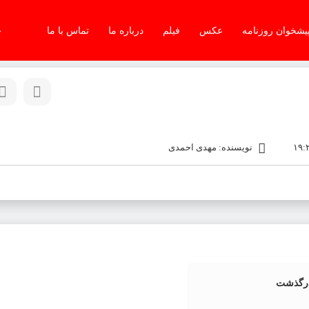
یشخوان روزنامه
عکس
فیلم
درباره ما
تماس با ما
جم
نویسنده: مهدی احمدی
درگذشت