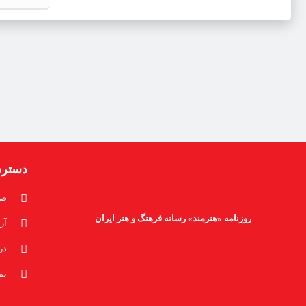
دستر
صف
روزنامه «هنرمند» رسانه فرهنگ و هنر ایران
آر
در
تم