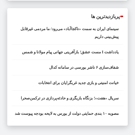
پربازدیدترین ها
سینمای ایران به سمت «ناکجاآباد» می‌رود/ ما مردمی غیرقابل
پیش‌بینی داریم
یادداشت I مست عشق؛ بازآفرینی جهانی پیام مولانا و شمس
شفاف‌سازی ۶ ناشر بورسی در سامانه کدال
خیانت امنیتی و بازی جدید غربگرایان برای انتخابات
سریال «هفت»؛ بزنگاه بازیگری و حادثه‌پردازی در ترکمن‌صحرا
مصوبه ۱۰ بندی حمایتی دولت از بورس به لایحه بودجه پیوست شد