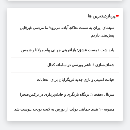
پربازدیدترین ها
سینمای ایران به سمت «ناکجاآباد» می‌رود/ ما مردمی غیرقابل
پیش‌بینی داریم
یادداشت I مست عشق؛ بازآفرینی جهانی پیام مولانا و شمس
شفاف‌سازی ۶ ناشر بورسی در سامانه کدال
خیانت امنیتی و بازی جدید غربگرایان برای انتخابات
سریال «هفت»؛ بزنگاه بازیگری و حادثه‌پردازی در ترکمن‌صحرا
مصوبه ۱۰ بندی حمایتی دولت از بورس به لایحه بودجه پیوست شد