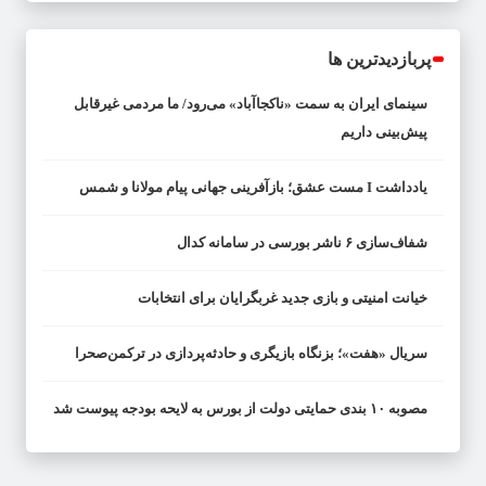
پربازدیدترین ها
سینمای ایران به سمت «ناکجاآباد» می‌رود/ ما مردمی غیرقابل
پیش‌بینی داریم
یادداشت I مست عشق؛ بازآفرینی جهانی پیام مولانا و شمس
شفاف‌سازی ۶ ناشر بورسی در سامانه کدال
خیانت امنیتی و بازی جدید غربگرایان برای انتخابات
سریال «هفت»؛ بزنگاه بازیگری و حادثه‌پردازی در ترکمن‌صحرا
مصوبه ۱۰ بندی حمایتی دولت از بورس به لایحه بودجه پیوست شد