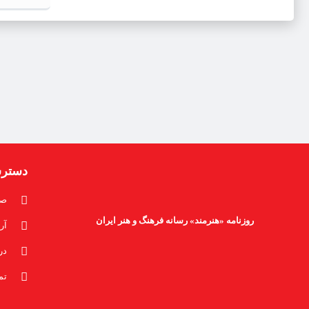
دستر
صف
روزنامه «هنرمند» رسانه فرهنگ و هنر ایران
آر
در
تم