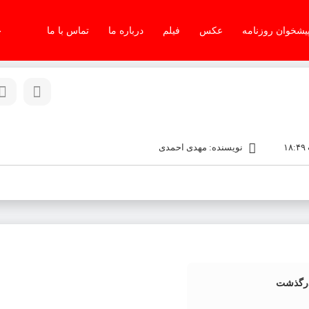
یشخوان روزنامه
عکس
فیلم
درباره ما
تماس با ما
جم
نویسنده: مهدی احمدی
درگذشت