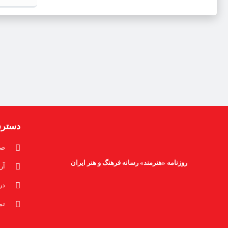
دستر
صف
روزنامه «هنرمند» رسانه فرهنگ و هنر ایران
آر
در
تم