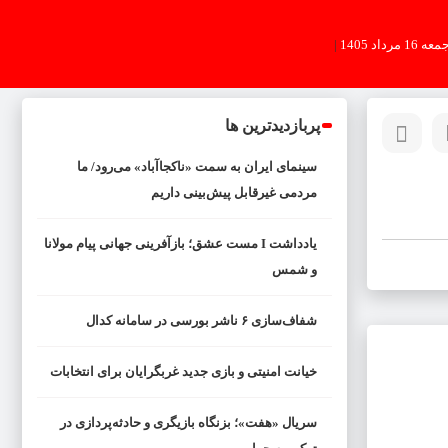
عه 16 مرداد 1405
|
پربازدیدترین ها
سینمای ایران به سمت «ناکجاآباد» می‌رود/ ما
مردمی غیرقابل پیش‌بینی داریم
یادداشت I مست عشق؛ بازآفرینی جهانی پیام مولانا
و شمس
شفاف‌سازی ۶ ناشر بورسی در سامانه کدال
خیانت امنیتی و بازی جدید غربگرایان برای انتخابات
سریال «هفت»؛ بزنگاه بازیگری و حادثه‌پردازی در