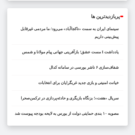
پربازدیدترین ها
سینمای ایران به سمت «ناکجاآباد» می‌رود/ ما مردمی غیرقابل
پیش‌بینی داریم
یادداشت I مست عشق؛ بازآفرینی جهانی پیام مولانا و شمس
شفاف‌سازی ۶ ناشر بورسی در سامانه کدال
خیانت امنیتی و بازی جدید غربگرایان برای انتخابات
سریال «هفت»؛ بزنگاه بازیگری و حادثه‌پردازی در ترکمن‌صحرا
مصوبه ۱۰ بندی حمایتی دولت از بورس به لایحه بودجه پیوست شد