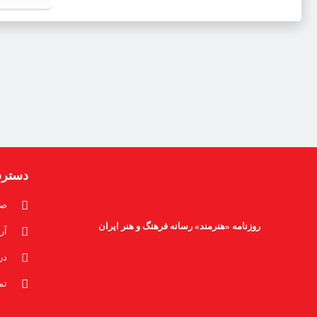
دستر
صف
روزنامه «هنرمند» رسانه فرهنگ و هنر ایران
آر
در
تم