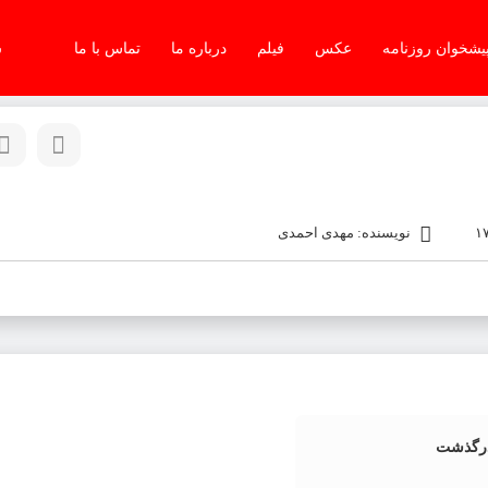
یشخوان روزنامه
عکس
فیلم
درباره ما
تماس با ما
س
نویسنده: مهدی احمدی
درگذشت